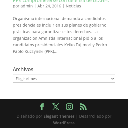
PPK comprometerse con defensa de DD.HH.
por
admin
|
Abr 24, 2016
|
Noticias
Organismo internacional demandó a candidatos
presidenciales incluir en sus planes de gobierno
prácticas para garantizar estos derechos. La
organización Amnistía Internacional pidió a los
candidatos presidenciales Keiko Fujimori y Pedro
Pablo Kuczynski (PPK)...
Archivos
Archivos
Diseñado por
Elegant Themes
| Desarrollado por
WordPress