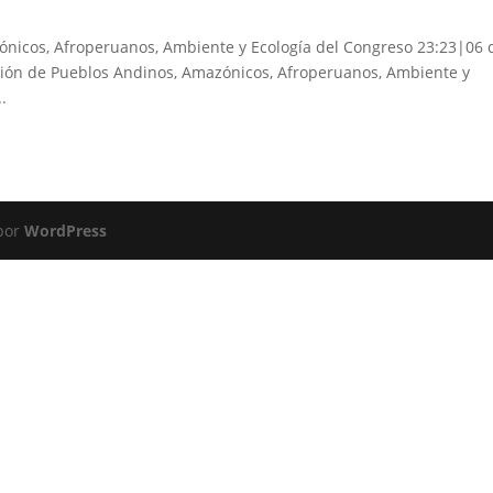
zónicos, Afroperuanos, Ambiente y Ecología del Congreso 23:23|06 
ión de Pueblos Andinos, Amazónicos, Afroperuanos, Ambiente y
..
 por
WordPress