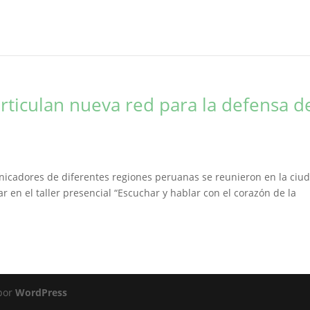
ticulan nueva red para la defensa d
unicadores de diferentes regiones peruanas se reunieron en la ciu
par en el taller presencial “Escuchar y hablar con el corazón de la
 por
WordPress