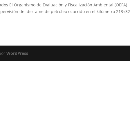
dos El Organismo de Evaluación y Fiscalización Ambiental (OEFA)
upervisión del derrame de petróleo ocurrido en el kilómetro 213+3
 por
WordPress