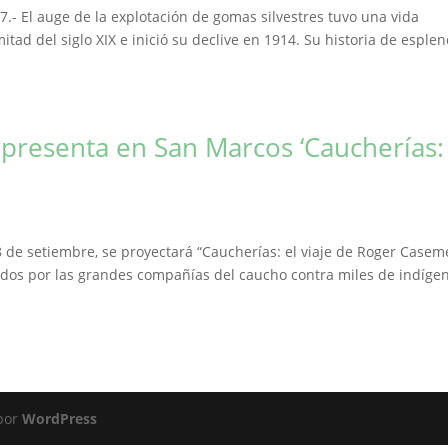
7.- El auge de la explotación de gomas silvestres tuvo una vida
d del siglo XIX e inició su declive en 1914. Su historia de esple
 presenta en San Marcos ‘Caucherías:
 de setiembre, se proyectará “Caucherías: el viaje de Roger Casem
dos por las grandes compañías del caucho contra miles de indíge
 por
WordPress