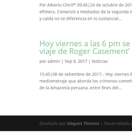
Por Alberto Chirif* 09:45|24 de octubre de 201
efímera. Comenzó a mediados de la segunda mita
y caída no se diferencia en lo sustancial...
Hoy viernes a las 6 pm se
viaje de Roger Casement’
por
admin
|
Sep 8, 2017
|
Noticias
15:45|08 de setiembre de 2017.- Hoy, viernes 8
mediometraje que aborda los crímenes cometi
de la Amazonía peruana, entre fines del...
Diseñado por
Elegant Themes
| Desarrollado