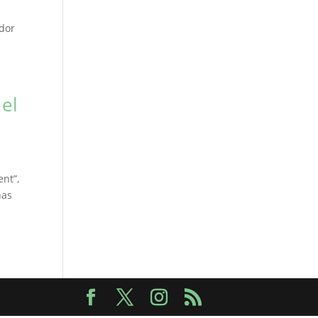
ndor
 el
ent”,
nas