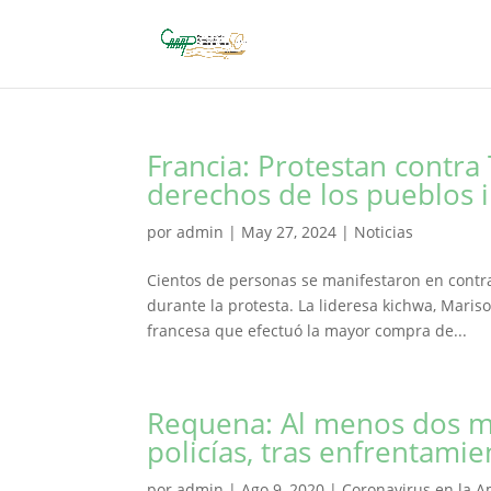
Francia: Protestan contra 
derechos de los pueblos 
por
admin
|
May 27, 2024
|
Noticias
Cientos de personas se manifestaron en contr
durante la protesta. La lideresa kichwa, Mariso
francesa que efectuó la mayor compra de...
Requena: Al menos dos mue
policías, tras enfrentamie
por
admin
|
Ago 9, 2020
|
Coronavirus en la 