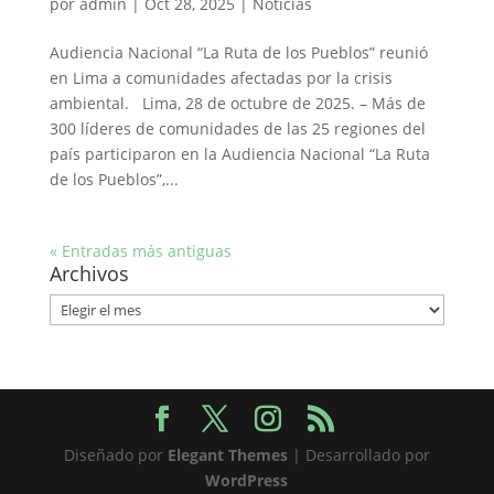
por
admin
|
Oct 28, 2025
|
Noticias
Audiencia Nacional “La Ruta de los Pueblos” reunió
en Lima a comunidades afectadas por la crisis
ambiental. Lima, 28 de octubre de 2025. – Más de
300 líderes de comunidades de las 25 regiones del
país participaron en la Audiencia Nacional “La Ruta
de los Pueblos”,...
« Entradas más antiguas
Archivos
Archivos
Diseñado por
Elegant Themes
| Desarrollado por
WordPress