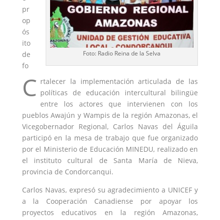
pr
op
ós
ito
Foto: Radio Reina de la Selva
de
fo
C
rtalecer la implementación articulada de las
políticas de educación intercultural bilingüe
entre los actores que intervienen con los
pueblos Awajún y Wampis de la región Amazonas, el
Vicegobernador Regional, Carlos Navas del Águila
participó en la mesa de trabajo que fue organizado
por el Ministerio de Educación MINEDU, realizado en
el instituto cultural de Santa María de Nieva,
provincia de Condorcanqui.
Carlos Navas, expresó su agradecimiento a UNICEF y
a la Cooperación Canadiense por apoyar los
proyectos educativos en la región Amazonas,