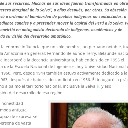
 de sus recursos. Muchas de sus ideas fueron transformadas en obra
etera Marginal de la Selva”, o años después, por otros. Su obsesión
llevó a ordenar el bombardeo de pueblos indígenas no contactados, a
diante canales y a pretender mover la capital del Perú a la Selva. P
convirtió en antagonista declarado de indígenas, académicos y de
uda su visión del desarrollo amazónico.
e la enorme influencia que un solo hombre, un peruano notable, tu
 la Amazonía en general: Fernando Belaúnde Terry. Belaúnde naci
e incorporó a la docencia universitaria, habiendo sido en 1955 el
a de la Escuela Nacional de Ingenieros, hoy Universidad Nacional 
ta 1960. Pero, desde 1944 también estuvo activamente dedicado a la
n 1963, después de haber sido candidato en 1956. Él inauguró la prác
o a palmo el territorio nacional, inclusive la Selva
[i]
, y eso
ión del desarrollo de esa región.
 honestidad
 moda antigua,
capaz de expresarse
persona de vasta