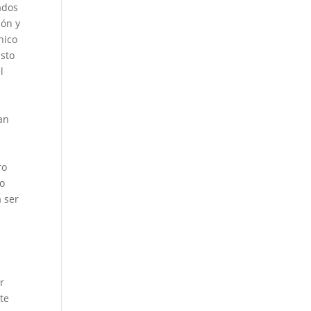
ados
ión y
nico
Esto
l
an
ro
ho
a ser
r
te