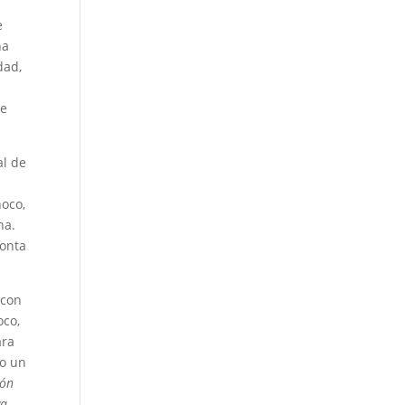
e
ha
dad,
de
al de
noco,
na.
ronta
 con
oco,
ara
to un
ión
va