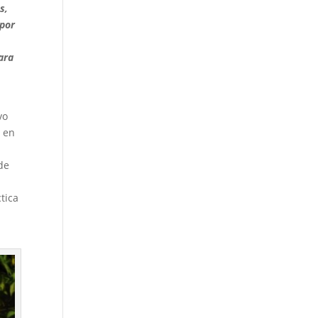
s,
 por
ara
vo
ó en
de
tica