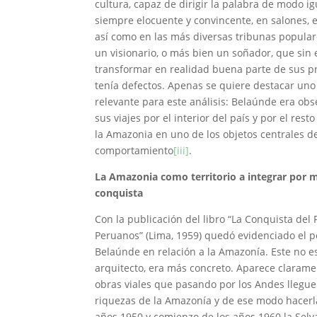
cultura, capaz de dirigir la palabra de modo i
siempre elocuente y convincente, en salones, 
así como en las más diversas tribunas popular
un visionario, o más bien un soñador, que sin
transformar en realidad buena parte de sus p
tenía defectos. Apenas se quiere destacar uno
relevante para este análisis: Belaúnde era obs
sus viajes por el interior del país y por el resto
la Amazonia en uno de los objetos centrales d
comportamiento
[iii]
.
La Amazonia como territorio a integrar por m
conquista
Con la publicación del libro “La Conquista del 
Peruanos” (Lima, 1959) quedó evidenciado el 
Belaúnde en relación a la Amazonía. Este no es
arquitecto, era más concreto. Aparece clarament
obras viales que pasando por los Andes lleguen
riquezas de la Amazonía y de ese modo hacerla
años 1950 y comienzo de los años 1960 la Selv