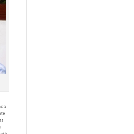
endo
nte
as
s
tató