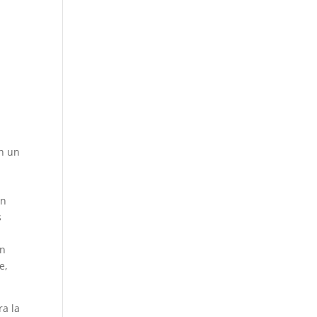
en un
on
s
on
e,
ra la