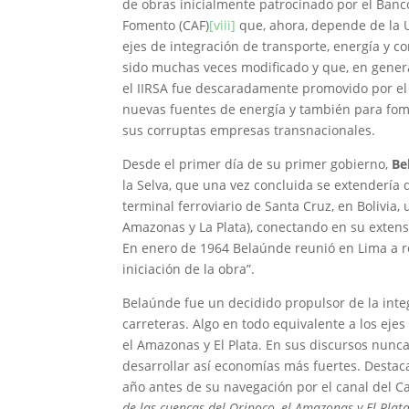
de obras inicialmente patrocinado por el Banc
Fomento (CAF)
[viii]
que, ahora, depende de la 
ejes de integración de transporte, energía y 
sido muchas veces modificado y que, en genera
el IIRSA fue descaradamente promovido por el 
nuevas fuentes de energía y también para fom
sus corruptas empresas transnacionales.
Desde el primer día de su primer gobierno,
Be
la Selva, que una vez concluida se extendería 
terminal ferroviario de Santa Cruz, en Bolivia,
Amazonas y La Plata), conectando en su extenso
En enero de 1964 Belaúnde reunió en Lima a r
iniciación de la obra”.
Belaúnde fue un decidido propulsor de la inte
carreteras. Algo en todo equivalente a los ejes
el Amazonas y El Plata. En sus discursos nunca
desarrollar así economías más fuertes. Destaca
año antes de su navegación por el canal del Ca
de las cuencas del Orinoco, el Amazonas y El Plata