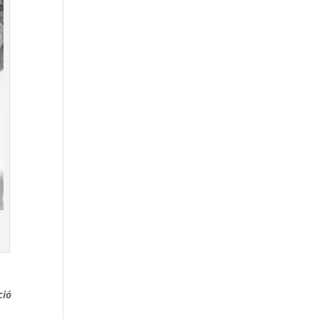
a
ció