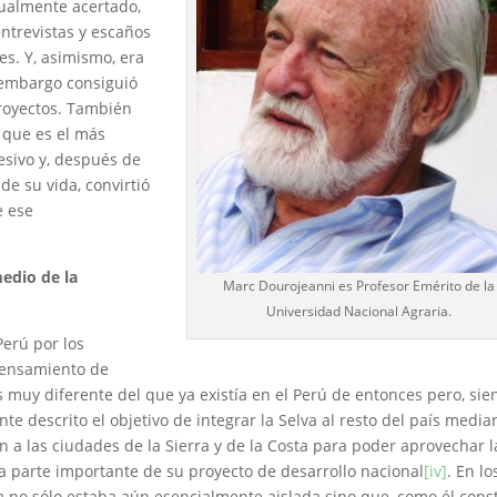
gualmente acertado,
entrevistas y escaños
es. Y, asimismo, era
 embargo consiguió
royectos. También
 que es el más
esivo y, después de
 de su vida, convirtió
e ese
edio de la
Marc Dourojeanni es Profesor Emérito de la
Universidad Nacional Agraria.
Perú por los
pensamiento de
 muy diferente del que ya existía en el Perú de entonces pero, si
e descrito el objetivo de integrar la Selva al resto del país media
 a las ciudades de la Sierra y de la Costa para poder aprovechar l
 parte importante de su proyecto de desarrollo nacional
[iv]
. En lo
a no sólo estaba aún esencialmente aislada sino que, como él cons