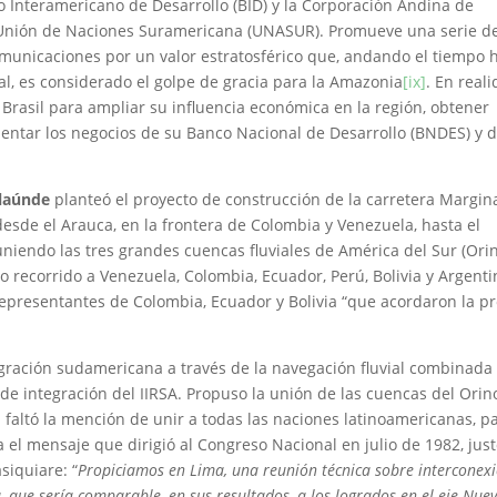
o Interamericano de Desarrollo (BID) y la Corporación Andina de
Unión de Naciones Suramericana (UNASUR). Promueve una serie d
comunicaciones por un valor estratosférico que, andando el tiempo 
l, es considerado el golpe de gracia para la Amazonia
[ix]
. En reali
Brasil para ampliar su influencia económica en la región, obtener
entar los negocios de su Banco Nacional de Desarrollo (BNDES) y 
laúnde
planteó el proyecto de construcción de la carretera Margin
desde el Arauca, en la frontera de Colombia y Venezuela, hasta el
 uniendo las tres grandes cuencas fluviales de América del Sur (Ori
 recorrido a Venezuela, Colombia, Ecuador, Perú, Bolivia y Argenti
epresentantes de Colombia, Ecuador y Bolivia “que acordaron la p
gración sudamericana a través de la navegación fluvial combinada
 de integración del IIRSA. Propuso la unión de las cuencas del Orin
 faltó la mención de unir a todas las naciones latinoamericanas, p
 el mensaje que dirigió al Congreso Nacional en julio de 1982, jus
siquiare: “
Propiciamos en Lima, una reunión técnica sobre interconex
, que sería comparable, en sus resultados, a los logrados en el eje Nue