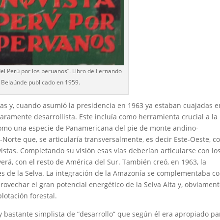
del Perú por los peruanos”. Libro de Fernando
Belaúnde publicado en 1959.
as y, cuando asumió la presidencia en 1963 ya estaban cuajadas 
aramente desarrollista. Este incluía como herramienta crucial a la
como una especie de Panamericana del pie de monte andino-
-Norte que, se articularía transversalmente, es decir Este-Oeste, c
vistas. Completando su visión esas vías deberían articularse con lo
erá, con el resto de América del Sur. También creó, en 1963, la
es de la Selva. La integración de la Amazonía se complementaba c
provechar el gran potencial energético de la Selva Alta y, obviament
lotación forestal.
 y bastante simplista de “desarrollo” que según él era apropiado pa