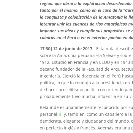
región, que abrió a la explotación desordenada
tanto por él mismo, como en el caso de la “Carr
la conquista y colonización de la Amazonia lo 
intentar unir las cuencas de ríos amazónicos me
imponer sus ideas y cumplir sus propósitos se 
cuántos en el Perú o en el exterior ponían en d
17:30|12 de junio de 2017.-
Esta nota describ
sobre la Amazonía peruana −la Selva− y sobre
1912. Estudió en Francia y en EEUU y en 1943 s
decano fundador de la Facultad de Arquitectur
Ingeniería. Ejerció la docencia en el Perú has
política, lo que lo condujo a la presidencia e
de hacer proselitismo político recorriendo palm
probablemente tuvo mucha influencia en su vis
Belaúnde es unánimemente reconocido por su
personal
[ii]
y, también, como un caballero a la
demócrata, elegante y ciudadano del mundo, 
en perfecto inglés y francés. Además era una 