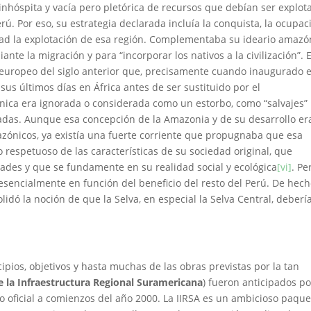
inhóspita y vacía pero pletórica de recursos que debían ser explot
rú. Por eso, su estrategia declarada incluía la conquista, la ocupac
dad la explotación de esa región. Complementaba su ideario amazó
e la migración y para “incorporar los nativos a la civilización”. 
 europeo del siglo anterior que, precisamente cuando inaugurado e
us últimos días en África antes de ser sustituido por el
nica era ignorada o considerada como un estorbo, como “salvajes”
adas. Aunque esa concepción de la Amazonia y de su desarrollo er
zónicos, ya existía una fuerte corriente que propugnaba que esa
respetuoso de las características de su sociedad original, que
ades y que se fundamente en su realidad social y ecológica
[vi]
. Pe
esencialmente en función del beneficio del resto del Perú. De hec
dó la noción de que la Selva, en especial la Selva Central, deberí
pios, objetivos y hasta muchas de las obras previstas por la tan
e la Infraestructura Regional Suramericana
) fueron anticipados po
 oficial a comienzos del año 2000. La IIRSA es un ambicioso paque