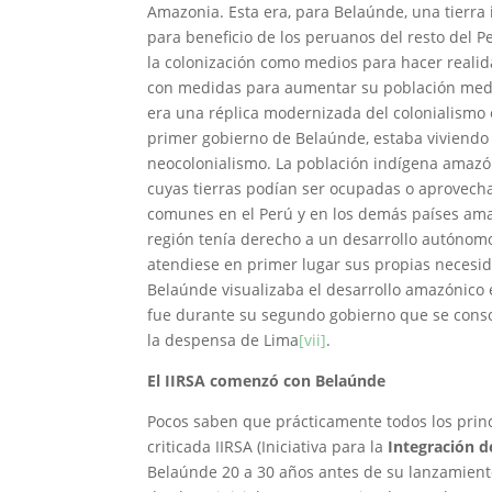
Amazonia. Esta era, para Belaúnde, una tierra 
para beneficio de los peruanos del resto del Pe
la colonización como medios para hacer reali
con medidas para aumentar su población mediant
era una réplica modernizada del colonialismo
primer gobierno de Belaúnde, estaba viviendo s
neocolonialismo. La población indígena amazó
cuyas tierras podían ser ocupadas o aprovech
comunes en el Perú y en los demás países ama
región tenía derecho a un desarrollo autónomo 
atendiese en primer lugar sus propias necesid
Belaúnde visualizaba el desarrollo amazónico 
fue durante su segundo gobierno que se consoli
la despensa de Lima
[vii]
.
El IIRSA comenzó con Belaúnde
Pocos saben que prácticamente todos los princi
criticada IIRSA (Iniciativa para la
Integración d
Belaúnde 20 a 30 años antes de su lanzamiento