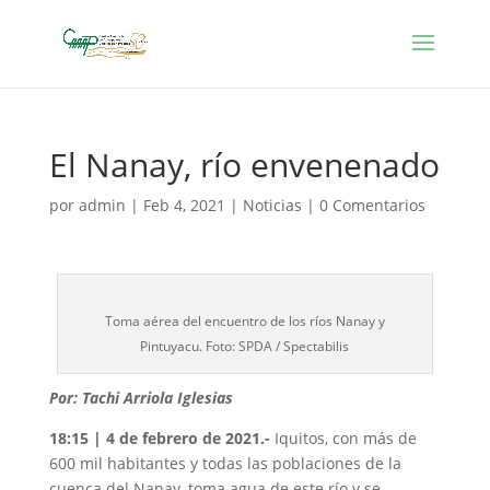
El Nanay, río envenenado
por
admin
|
Feb 4, 2021
|
Noticias
|
0 Comentarios
Toma aérea del encuentro de los ríos Nanay y
Pintuyacu. Foto: SPDA / Spectabilis
Por: Tachi Arriola Iglesias
18:15 | 4 de febrero de 2021.-
Iquitos, con más de
600 mil habitantes y todas las poblaciones de la
cuenca del Nanay, toma agua de este río y se