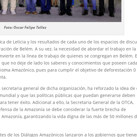
Foto: Oscar Felipe Tellez
ica de Leticia y los resultados de cada uno de los espacios de disc
ración de Belém. A su vez, la necesidad de abordar el trabajo en la
nvierte en la línea de trabajo de quienes se congregan en Belém. E
a que no deje de lado los saberes y conocimientos que poseen cad
ioma Amazónico, pues para cumplir el objetivo de deforestación 0
nta.
 secretaria general de dicha organización, ha reforzado la idea de
 mundial y que las políticas públicas que puedan generarse deben
a tener éxito. Adicional a ello, la Secretaria General de la OTCA,
defensa de la Amazonía se debe considerar la fuerte brecha de
 Amazonía, garantizando la vida digna de las más de 50 millones 
ntes de los Diálogos Amazónicos lanzaron a los gobiernos que tien