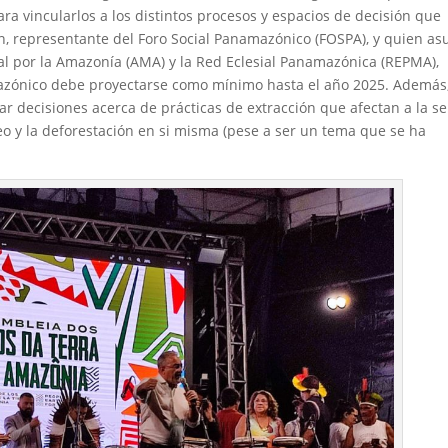
ara vincularlos a los distintos procesos y espacios de decisión que
, representante del Foro Social Panamazónico (FOSPA), y quien as
l por la Amazonía (AMA) y la Red Eclesial Panamazónica (REPMA),
mazónico debe proyectarse como mínimo hasta el año 2025. Además
ar decisiones acerca de prácticas de extracción que afectan a la se
leo y la deforestación en si misma (pese a ser un tema que se ha