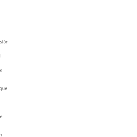
usión
l
a
 a
 que
de
en