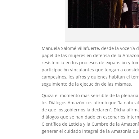
Manuela Salomé Villafuerte, desde la vocería d
papel de las mujeres en defensa de la Amazonía
resistencia en los procesos de expansión y toma
participación vinculantes que tengan a consider
campesinos, los afros y quienes habitan el terr
seguimiento de la ejecución de las mismas.
Quizá el momento más sensible de la plenaria
los Diálogos Amazónicos afirmó que ‘’la natural
de que los gobiernos la declaren’’. Dicha afir
diálogos que se han dado en escenarios intern
Científica de Leticia y la Cumbre de la Amazon
generar el cuidado integral de la Amazonía qu