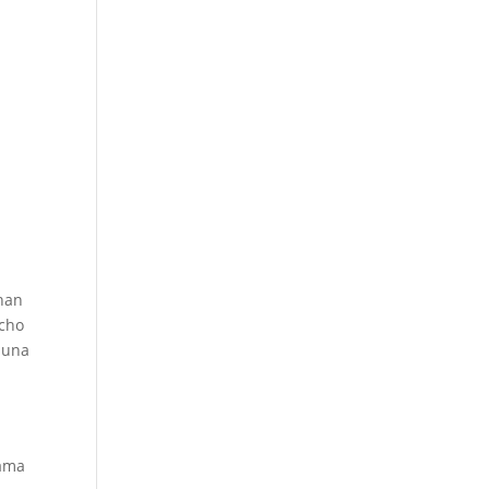
 han
echo
, una
rama