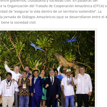
 entre gobiernos, ciudadanía y sociedad civil. En palabras del
ue la Organización del Tratado de Cooperación Amazónica (OTCA) 
idad de ‘’asegurar la vida dentro de un territorio sostenible’’. La
a jornada de Diálogos Amazónicos (que se desarrollaron entre el 4
iene la sociedad civil.