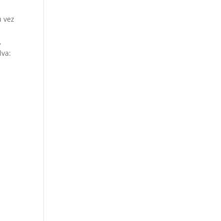
u vez
,
lva: