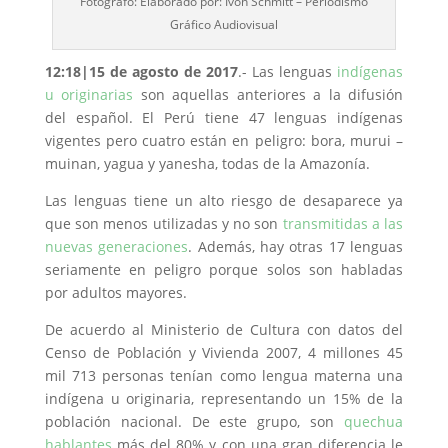
Fotógrafo: Elaborado por: Ivón Schmitt – Periodismo
Gráfico Audiovisual
12:18|15 de agosto de 2017
.- Las lenguas
indígenas
u originarias
son aquellas anteriores a la difusión
del español. El Perú tiene 47 lenguas indígenas
vigentes pero cuatro están en peligro: bora, murui –
muinan, yagua y yanesha, todas de la Amazonía.
Las lenguas tiene un alto riesgo de desaparece ya
que son menos utilizadas y no son
transmitidas a las
nuevas generaciones
. Además, hay otras 17 lenguas
seriamente en peligro porque solos son habladas
por adultos mayores.
De acuerdo al Ministerio de Cultura con datos del
Censo de Población y Vivienda 2007, 4 millones 45
mil 713 personas tenían como lengua materna una
indígena u originaria, representando un 15% de la
población nacional. De este grupo, son
quechua
hablantes
más del 80% y con una gran diferencia le